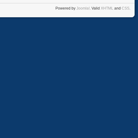
Powered by
Joomla!
. Valid
XHTML
and
CSS
.