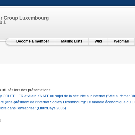
er Group Luxembourg
.l.
Become a member
Mailing Lists
Wiki
Webmail
s utilisés lors des présentations:
ry COUTELIER et Alain KNAFF au sujet de la sécurité sur Internet ("Wie surft mat Dir
ère (vice-président de l'Internet Society Luxembourg): Le modèle économique du L
 libre dans l'entreprise" (LinuxDays 2005)
0