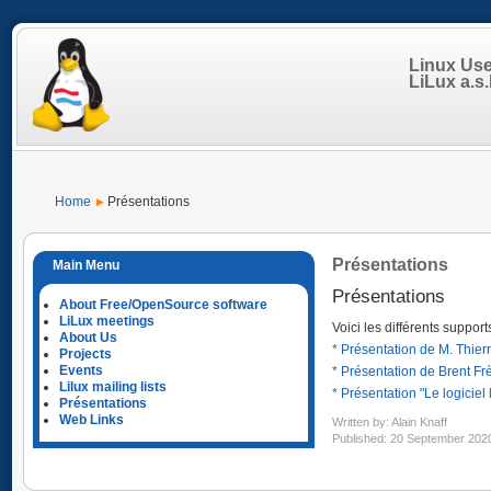
Linux Us
LiLux a.s.b
Home
Présentations
Présentations
Présentations
About Free/OpenSource software
LiLux meetings
Voici les différents support
About Us
* Présentation de M. Thier
Projects
Events
* Présentation de Brent Fr
Lilux mailing lists
* Présentation "Le logiciel
Présentations
Web Links
Written by:
Alain Knaff
Published: 20 September 202