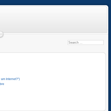
 am Internet?")
ibre