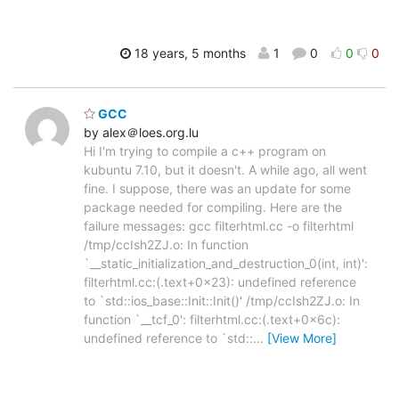
18 years, 5 months
1
0
0
0
GCC
by alex＠loes.org.lu
Hi I'm trying to compile a c++ program on
kubuntu 7.10, but it doesn't. A while ago, all went
fine. I suppose, there was an update for some
package needed for compiling. Here are the
failure messages: gcc filterhtml.cc -o filterhtml
/tmp/ccIsh2ZJ.o: In function
`__static_initialization_and_destruction_0(int, int)':
filterhtml.cc:(.text+0x23): undefined reference
to `std::ios_base::Init::Init()' /tmp/ccIsh2ZJ.o: In
function `__tcf_0': filterhtml.cc:(.text+0x6c):
undefined reference to `std::
…
[View More]