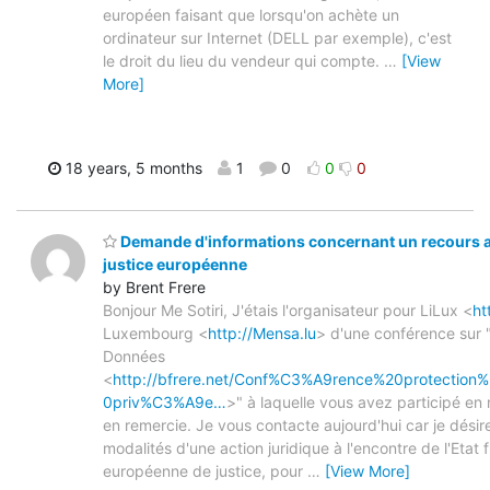
européen faisant que lorsqu'on achète un
ordinateur sur Internet (DELL par exemple), c'est
le droit du lieu du vendeur qui compte.
…
[View
More]
18 years, 5 months
1
0
0
0
Demande d'informations concernant un recours a
justice européenne
by Brent Frere
Bonjour Me Sotiri, J'étais l'organisateur pour LiLux <
ht
Luxembourg <
http://Mensa.lu
> d'une conférence sur 
Données
<
http://bfrere.net/Conf%C3%A9rence%20protecti
0priv%C3%A9e…
>" à laquelle vous avez participé en
en remercie. Je vous contacte aujourd'hui car je désire
modalités d'une action juridique à l'encontre de l'Etat 
européenne de justice, pour
…
[View More]