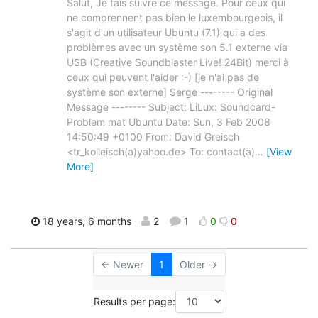
Salut, Je fais suivre ce message. Pour ceux qui
ne comprennent pas bien le luxembourgeois, il
s'agit d'un utilisateur Ubuntu (7.1) qui a des
problèmes avec un système son 5.1 externe via
USB (Creative Soundblaster Live! 24Bit) merci à
ceux qui peuvent l'aider :-) [je n'ai pas de
système son externe] Serge -------- Original
Message -------- Subject: LiLux: Soundcard-
Problem mat Ubuntu Date: Sun, 3 Feb 2008
14:50:49 +0100 From: David Greisch
<tr_kolleisch(a)yahoo.de> To: contact(a)
…
[View
More]
18 years, 6 months
2
1
0
0
← Newer
1
Older →
Results per page: