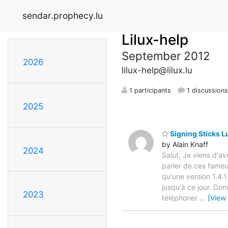
sendar.prophecy.lu
Lilux-help
September 2012
2026
lilux-help@lilux.lu
1 participants
1 discussion
2025
Signing Sticks L
by Alain Knaff
2024
Salut, Je viens d'a
parler de ces fameu
qu'une version 1.4.1 
jusqu'à ce jour. Don
2023
téléphoner
…
[View