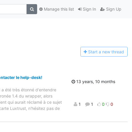
Manage this list
Sign In
Sign Up
Start a n
ew thread
ntacter le help-desk!
13 years, 10 months
 a été très étonné d'entendre
ronée 1.4 du wrapper, alors
lient qui aurait réclamé à ce sujet
1
1
0
0
carte Luxtrust, n'hésitez pas de