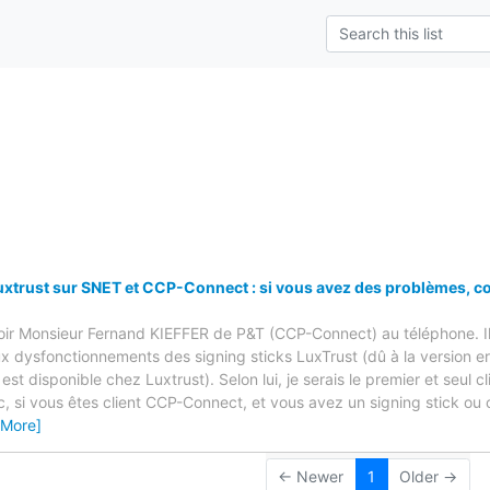
s
uxtrust sur SNET et CCP-Connect : si vous avez des problèmes, co
voir Monsieur Fernand KIEFFER de P&T (CCP-Connect) au téléphone. Il
x dysfonctionnements des signing sticks LuxTrust (dû à la version er
est disponible chez Luxtrust). Selon lui, je serais le premier et seul c
c, si vous êtes client CCP-Connect, et vous avez un signing stick ou 
 More]
← Newer
1
Older →