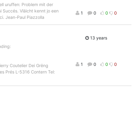
l uruffen: Problem mit der
 Succés. Vläicht kennt jo een
1
0
0
0
i. Jean-Paul Piazzolla
13 years
nding:
1
0
0
0
ierry Coutelier Dei Grëng
es Prés L-5316 Contern Tel: