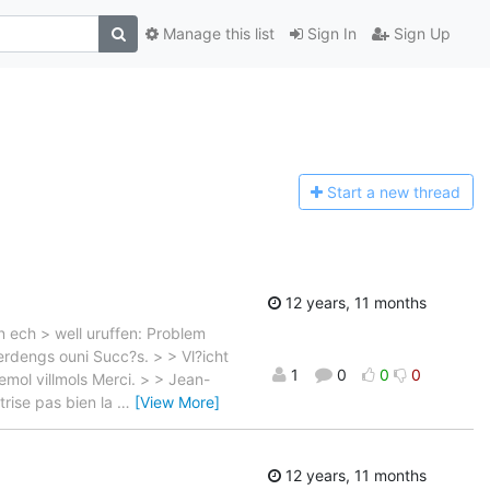
Manage this list
Sign In
Sign Up
Start a n
ew thread
12 years, 11 months
 ech > well uruffen: Problem
rdengs ouni Succ?s. > > Vl?icht
1
0
0
0
mol villmols Merci. > > Jean-
trise pas bien la
…
[View More]
12 years, 11 months