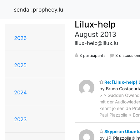
sendar.prophecy.lu
Lilux-help
August 2013
2026
lilux-help@lilux.lu
3 participants
3 discussion
2025
Re: [Lilux-help]
by Bruno Costacurt
2024
> > Gudden Owend, >
mit der Audiowieder
kennt jo een de Pro
Paul Piazzolla > Bon
2023
Skype on Ubuntu
by JP_Piazzolla＠int