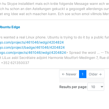
hu Skype installéiert mais ech kréie folgende Message wann ech wel
h hu schon an den Astellungen gekuckt a gegoogelt allerdengs ouni
t eng Idee wat ech maachen kann. Ech soe schon emol villmols Merc
 Ubuntu Edge
s wanted a real Linux phone. Ubuntu is trying to do it by a public fu
ogo.com/projects/461046/wdgi/4204824
ogo.com/project/badge/461046/4204824
gogo.com/projects/461046/wdgi/4204824
> Spread the word ... -- Th
LiLux asbl Secrétaire adjoint Harmonie Moutfort-Medingen 7, Rue d
 +352 621350037
← Newer
1
Older →
Results per page: