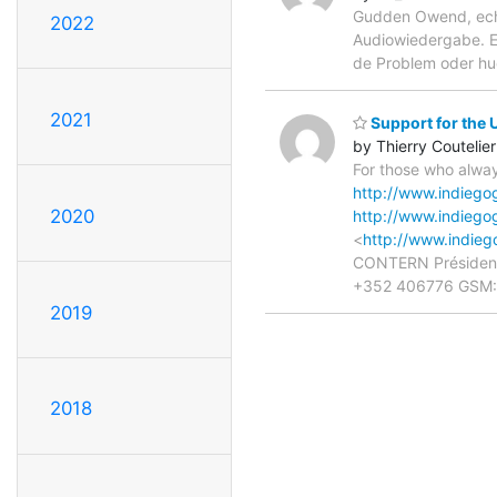
Gudden Owend, ech 
2022
Audiowiedergabe. Ec
de Problem oder hue
2021
Support for the
by Thierry Coutelier
For those who alway
http://www.indieg
2020
http://www.indieg
<
http://www.indie
CONTERN Président 
+352 406776 GSM:
2019
2018