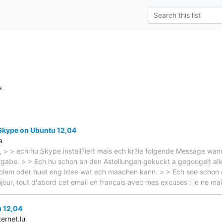
s
 Skype on Ubuntu 12,04
a
 > ech hu Skype install?iert mais ech kr?ie folgende Message wann
gabe. > > Ech hu schon an den Astellungen gekuckt a gegoogelt alle
blem oder huet eng Idee wat ech maachen kann. > > Ech soe schon e
jour, tout d'abord cet email en français avec mes excuses : je ne mai
 12,04
ernet.lu