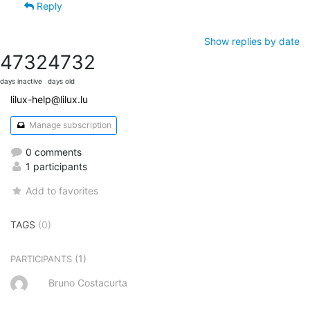
Reply
Show replies by date
4732
4732
days inactive
days old
lilux-help@lilux.lu
Manage subscription
0 comments
1 participants
Add to favorites
TAGS
(0)
(1)
PARTICIPANTS
Bruno Costacurta