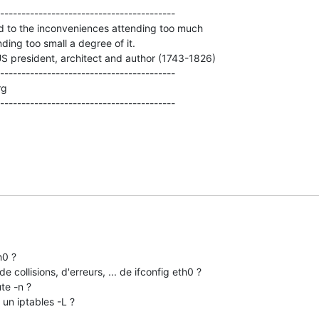
-----------------------------------------

-----------------------------------------

-----------------------------------------

0 ?

e collisions, d'erreurs, ... de ifconfig eth0 ?

te -n ?

 un iptables -L ?
