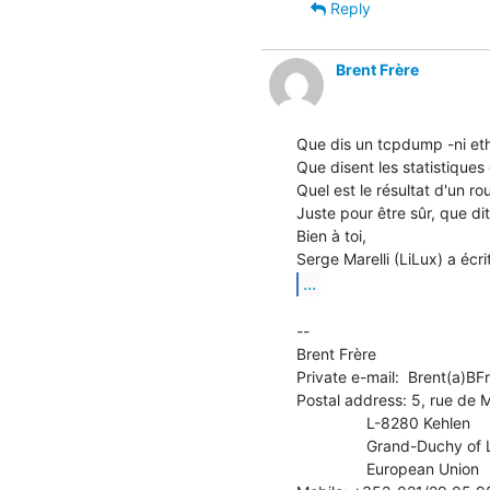
Reply
Brent Frère
Que dis un tcpdump -ni eth
Que disent les statistiques d
Quel est le résultat d'un rou
Juste pour être sûr, que dit
Bien à toi,

...
--

Brent Frère

Private e-mail:  Brent(a)BFr
Postal address: 5, rue de 
                L-8280 Kehlen

                Grand-Duchy of Luxembourg

                European Union
