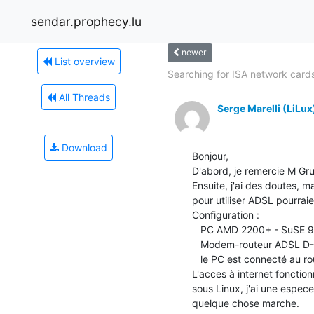
sendar.prophecy.lu
newer
List overview
Searching for ISA network card
All Threads
Serge Marelli (LiLux
Download
Bonjour,

D'abord, je remercie M Grun
Ensuite, j'ai des doutes, m
pour utiliser ADSL pourraient
Configuration :

   PC AMD 2200+ - SuSE 9.3 (dual boot avec W2k)

   Modem-routeur ADSL D-Link 504T

   le PC est connecté au routeur par cable Ethernet !

L'acces à internet fonction
sous Linux, j'ai une espe
quelque chose marche.
