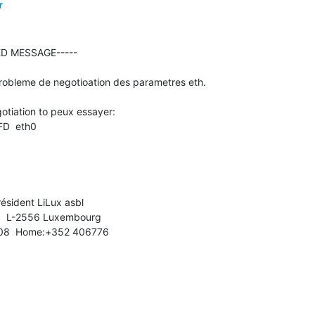
r
D MESSAGE-----

robleme de negotioation des parametres eth.

otiation to peux essayer:

D  eth0

résident LiLux asbl

   L-2556 Luxembourg
