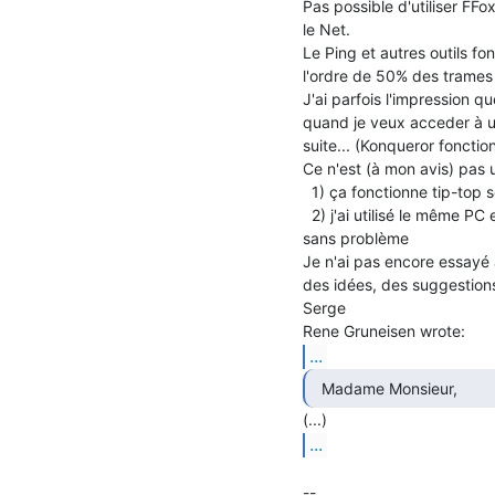
Pas possible d'utiliser FFox
le Net.

Le Ping et autres outils fo
l'ordre de 50% des trames !
J'ai parfois l'impression q
quand je veux acceder à un
suite... (Konqueror foncti
Ce n'est (à mon avis) pas 
  1) ça fonctionne tip-top sous w2k

  2) j'ai utilisé le même PC et config avec un modem-cable pendant 2 ans

sans problème

Je n'ai pas encore essayé av
des idées, des suggestions
Serge

...
  Madame Monsieur, 
...
--
