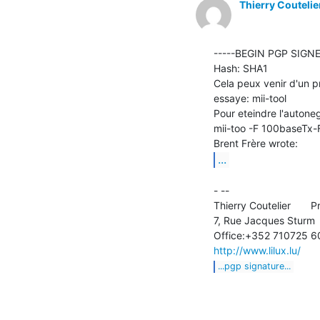
Thierry Coutelie
-----BEGIN PGP SIGNE
Hash: SHA1

Cela peux venir d'un p
essaye: mii-tool

Pour eteindre l'autoneg
mii-too -F 100baseTx-F
...
- --

Thierry Coutelier       P
7, Rue Jacques Sturm 
http://www.lilux.lu/
...pgp signature...