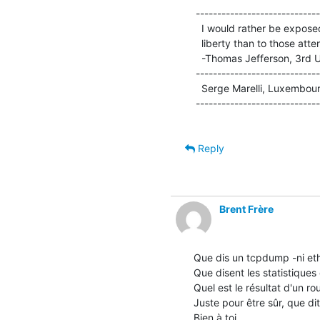
-----------------------------
  I would rather be exposed to the inconveniences attending too much

  liberty than to those attending too small a degree of it.

  -Thomas Jefferson, 3rd US president, architect and author (1743-1826)

-----------------------------
  Serge Marelli, Luxembourg

-----------------------------
Reply
Brent Frère
Que dis un tcpdump -ni eth
Que disent les statistiques d
Quel est le résultat d'un rou
Juste pour être sûr, que dit
Bien à toi,
