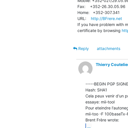
Mobile: +352-021/29.05.98
Fax:    +352-26.30.05.96

Home:   +352-307.341

URL:    
http://BFrere.net
If you have problem with my 
certificate by browsing 
htt
Reply
attachments
Thierry Coutelie
-----BEGIN PGP SIGNE
Hash: SHA1

Cela peux venir d'un p
essaye: mii-tool

Pour eteindre l'autoneg
mii-too -F 100baseTx-F
...