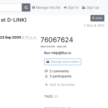
Manage this list
Sign In
Sign Up
older
 et D-LINK)
T-Bird & GPG
23 Sep 2005
6:19 p.m.
7606
7624
days inactive
days old
lilux-help@lilux.lu
Manage subscription
2 comments
3 participants
Add to favorites
TAGS
(0)