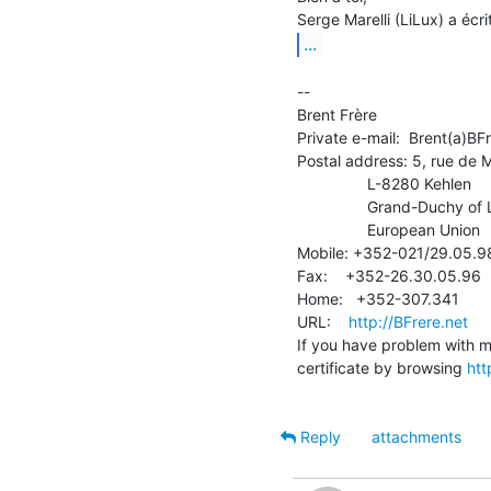
...
--

Brent Frère

Private e-mail:  Brent(a)BFr
Postal address: 5, rue de 
                L-8280 Kehlen

                Grand-Duchy of Luxembourg

                European Union

Mobile: +352-021/29.05.98
Fax:    +352-26.30.05.96

Home:   +352-307.341

URL:    
http://BFrere.net
If you have problem with my 
certificate by browsing 
htt
Reply
attachments