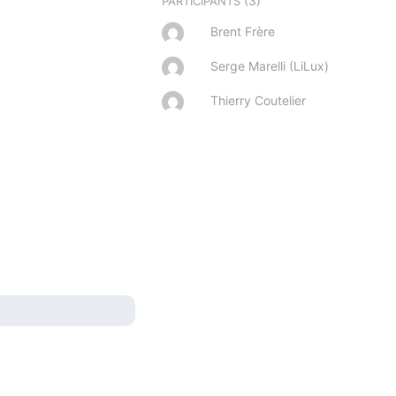
(3)
PARTICIPANTS
Brent Frère
Serge Marelli (LiLux)
Thierry Coutelier