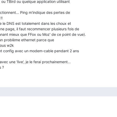
 ou TBird ou quelque application utilisant

nctionnent... Ping m'indique des pertes de

!

ue le DNS est totalement dans les choux et

e page, il faut recommencer plusieurs fois de

onnant mieux que FFox ou Moz' de ce point de vue).

un problème ethernet parce que

ec une 'live', je le ferai prochainement...

 ?
