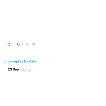
0
0
Show replies by date
23 Sep
6:23 p.m.