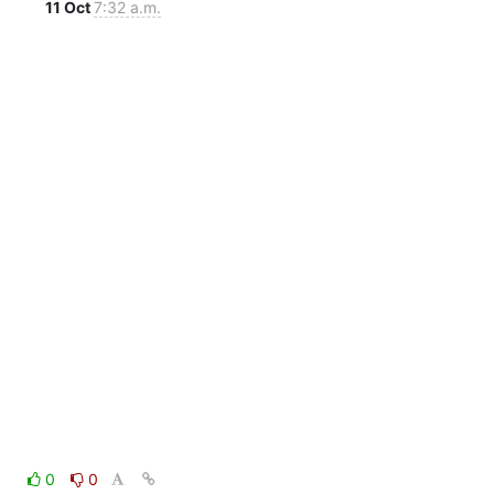
11 Oct
7:32 a.m.
0
0