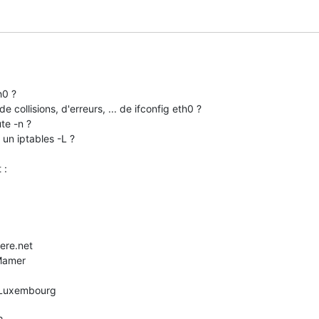
0 ?

e collisions, d'erreurs, ... de ifconfig eth0 ?

te -n ?

 un iptables -L ?

ere.net

Mamer
