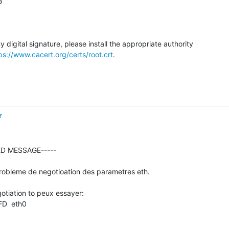


digital signature, please install the appropriate authority

ps://www.cacert.org/certs/root.crt
.

r
D MESSAGE-----

robleme de negotioation des parametres eth.

otiation to peux essayer:

D  eth0
